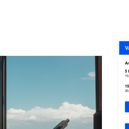
V
A
5 
10
15
30