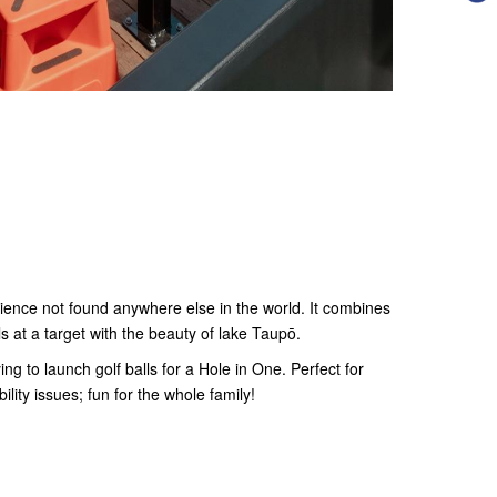
erience not found anywhere else in the world. It combines
ls at a target with the beauty of lake Taupō.
ying to launch golf balls for a Hole in One. Perfect for
lity issues; fun for the whole family!