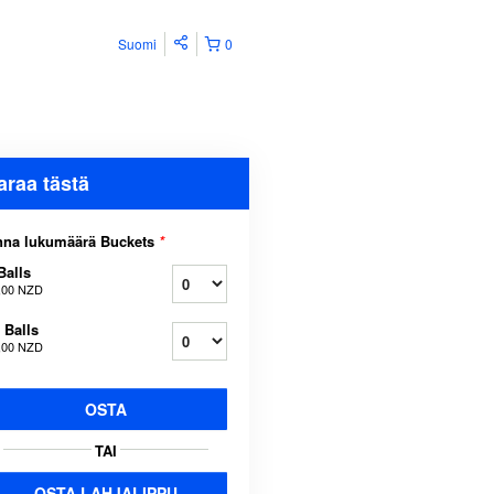
Suomi
0
araa tästä
nna lukumäärä Buckets
*
Balls
,00 NZD
 Balls
,00 NZD
OSTA
TAI
OSTA LAHJALIPPU