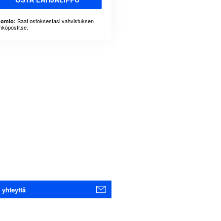
Saat ostoksestasi vahvistuksen
omio:
hköpostitse.
 yhteyttä