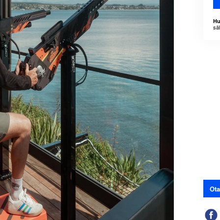
Hu
sä
Ota